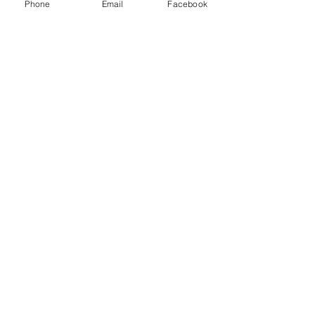
Phone
Email
Facebook
DrCase最新產品-音樂人
專用多功能背包
留言
彈性矽膠防水耐刮外層 日
本頂級YKK拉鍊 高強度耐
磨紗線內層 超多儲物隔層