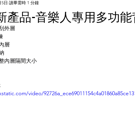
月5日
讀畢需時 1 分鐘
e最新產品-音樂人專用多功
刮外層
鍊
內層
納
整內層隔間大小
元
wixstatic.com/video/92726a_ece69011154c4a01860a85ce1