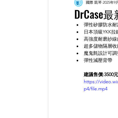
國際 凱琴
2025年9
DrCas
彈性矽膠防水耐
日本頂級YKK拉
高強度耐磨紗線
超多儲物隔層收
魔鬼氈設計可調
彈性減壓背帶
建議售價:3500
https://video.
p4/file.mp4