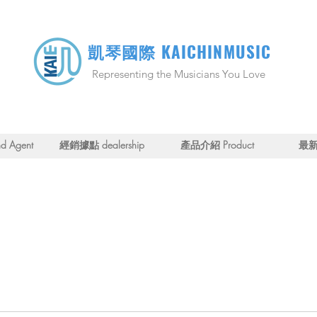
KAICHINMUSIC
凱琴國際
Representing the Musicians You Love
 Agent
經銷據點 dealership
產品介紹 Product
最新