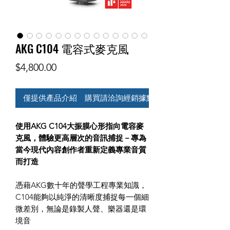
AKG C104 電容式麥克風
價
$4,800.00
格
僅提供產品介紹 購買請洽詢經銷據點
使用AKG C104大振膜心形指向電容麥
克風，體驗更高層次的音訊捕捉－專為
當今現代內容創作者重新定義專業音質
而打造
憑藉AKG數十年的聲學工程專業知識，
C104能夠以純淨的清晰度捕捉每一個細
微差別，無論是錄製人聲、樂器還是環
境音