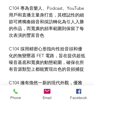
C104 專為音樂人、Podcast、YouTube
用戶和直播主量身打造，其標誌性的細
節可將獨奏錄音和採訪轉化為引人入勝
的作品，而寬廣的頻率範圍則保留了每
次表演的豐富音色
C104 採用精密心形指向性拾音頭和優
化的無變壓器 FET 電路，旨在提供超低
噪音基底和寬廣的動態範圍，確保在所
有音源類型上都能實現出色的音頻捕捉
C104 擁有煥然一新的現代外觀，優雅
的致敬了AKG的標誌性傳統，其在鏡頭
前的視覺效果和音質一樣出色
Phone
Email
Facebook
為了確保與當今的錄音技術無縫相容，
C104 優先考慮簡化操作，以便輕鬆融
入任何工作流程
耐久度是C104工業設計的核心—其麥克