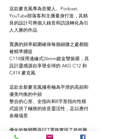
這款麥克風專為音樂人、Podcast、
YouTube部落客和主播量身打造，其精
良的設計可將個人錄音和訪談轉化為引
人入勝的作品
寬廣的頻率範圍確保每個細微之處都能
被精準捕捉
C114採用邊緣式26mm鍍金雙振膜，其
設計靈感源自享譽全球的 AKG C12 和
C414 麥克風
這款全新麥克風擁有極為平滑的高頻和
優美均衡的中頻
整合的心形、全指向和8字形指向性模
式提供了極致的拾音靈活性，足以應付
各種場景
優化的無變壓器FET電路實現了超低雜
訊和寬廣的動態範圍，在所有音源類型