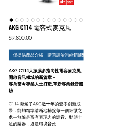
AKG C114 電容式麥克風
價
$9,800.00
格
僅提供產品介紹 購買請洽詢經銷據點
AKG C114大振膜多指向性電容麥克風,
開啟音訊領域的新篇章－
專為當今專業人士打造,革新專業錄音體
驗
C114 凝聚了AKG數十年的聲學創新成
果，能夠精準清晰地捕捉每一個細微之
處—無論是富有表現力的語音、動態十
足的樂器，還是環境音效