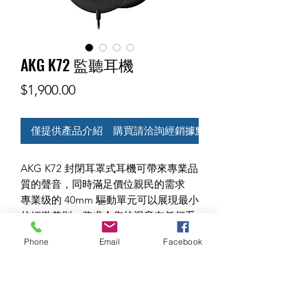
AKG K72 監聽耳機
價
$1,900.00
格
僅提供產品介紹 購買請洽詢經銷據點
AKG K72 封閉耳罩式耳機可帶來專業品
質的聲音，同時滿足價位親民的需求
專業级的 40mm 驅動單元可以展現最小
的細微差别，務求令您的混音在任何系
统上精準呈現。
Phone
Email
Facebook
無論您是監聽局部還是調整背景和聲，
設計輕盈的調節式頭帶都能讓您長時間
佩戴依然倍感舒適。