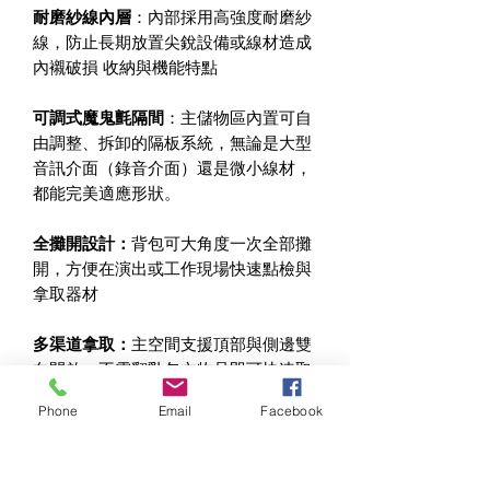
耐磨紗線內層
：內部採用高強度耐磨紗
線，防止長期放置尖銳設備或線材造成
內襯破損 收納與機能特點
可調式魔鬼氈隔間
：主儲物區內置可自
由調整、拆卸的隔板系統，無論是大型
音訊介面（錄音介面）還是微小線材，
都能完美適應形狀。
全攤開設計：
背包可大角度一次全部攤
開，方便在演出或工作現場快速點檢與
拿取器材
多渠道拿取：
主空間支援頂部與側邊雙
向開啟，不需翻亂包內物品即可快速取
出核心器材
Phone
Email
Facebook
專屬獨立筆電收納袋
：後側設計獨立科
技收納層，可放置筆記型電腦、平板電