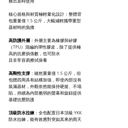
務出差時使用
核心規格與材質極輕量化設計：整體背
包重量僅 1.5 公斤，大幅減輕攜帶重型
器材時的負擔
高防護外層
：外層主要為橡膠與矽膠
（TPU）混編的彈性膠皮，除了提供極
高的抗磨損係數，也可防水
且非常容易擦拭保養
高剛性支撐
：雖然重量僅 1.5 公斤，但
包體四周具有結構加強，即使內部沒有
裝滿器材，外觀依然能保持硬挺、不塌
陷，持續為內部脆弱的螢幕和旋鈕提供
基礎抗壓防護
頂級防水拉鍊
：全包配置日本頂級 YKK
防水拉鍊，能有效應對突如其來的雨天