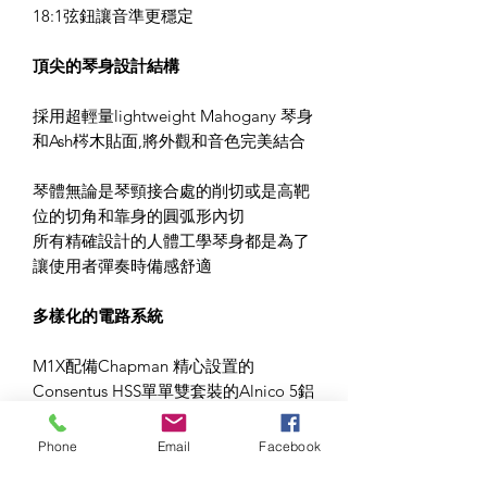
18:1弦鈕讓音準更穩定
頂尖的琴身設計結構
採用超輕量lightweight Mahogany 琴身
和Ash梣木貼面,將外觀和音色完美結合
琴體無論是琴頸接合處的削切或是高靶
位的切角和靠身的圓弧形內切
所有精確設計的人體工學琴身都是為了
讓使用者彈奏時備感舒適
多樣化的電路系統
M1X配備Chapman 精心設置的
Consentus HSS單單雙套裝的Alnico 5鋁
鎳鈷合金5號拾音器
Phone
Email
Facebook
具有高輸出訊號及明亮清晰的高音與溫