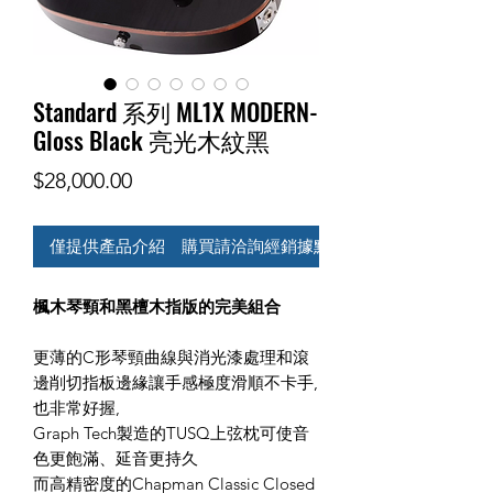
Standard 系列 ML1X MODERN-
Gloss Black 亮光木紋黑
價
$28,000.00
格
僅提供產品介紹 購買請洽詢經銷據點
楓木琴頸和黑檀木指版的完美組合
更薄的C形琴頸曲線與消光漆處理和滾
邊削切指板邊緣讓手感極度滑順不卡手,
也非常好握,
Graph Tech製造的TUSQ上弦枕可使音
色更飽滿、延音更持久
而高精密度的Chapman Classic Closed