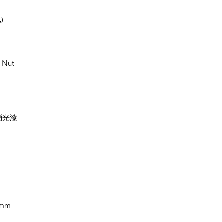
)
 Nut
度消光漆
3mm