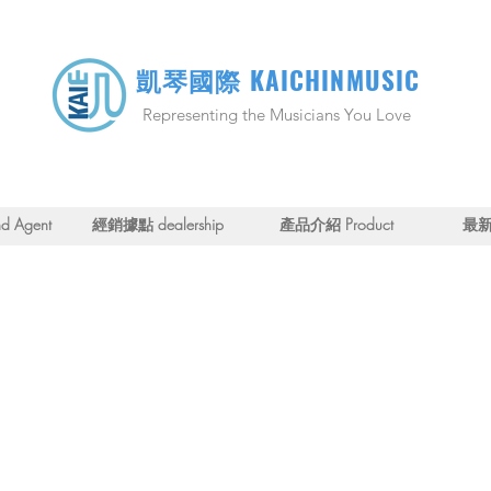
KAICHINMUSIC
凱琴國際
Representing the Musicians You Love
 Agent
經銷據點 dealership
產品介紹 Product
最新