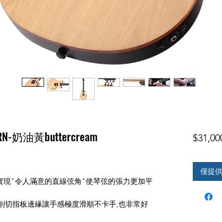
ERN-奶油黃buttercream
$31,00
僅提
設計實現"令人滿意的直線弦角"使琴弦的張力更加平
削切指板邊緣讓手感極度滑順不卡手,也非常好