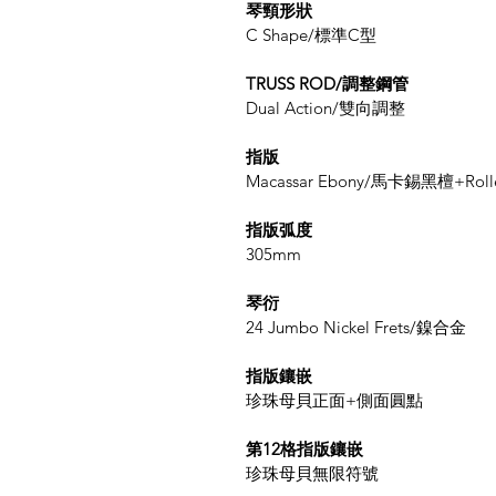
琴頸形狀
C Shape/標準C型
TRUSS ROD/調整鋼管
Dual Action/雙向調整
指版
Macassar Ebony/馬卡錫黑檀+Ro
指版弧度
305mm
琴衍
24 Jumbo Nickel Frets/鎳合金
指版鑲嵌
珍珠母貝正面+側面圓點
第12格指版鑲嵌
珍珠母貝無限符號