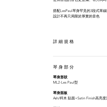
搭配LesPaul琴身罕見的3段式
設計不再只局限於厚實的音色
詳 細 規 格
琴 身 部 分
琴身形狀
ML2-Les Paul型
琴身面板
Ash/梣木 貼面+Satin Finish高