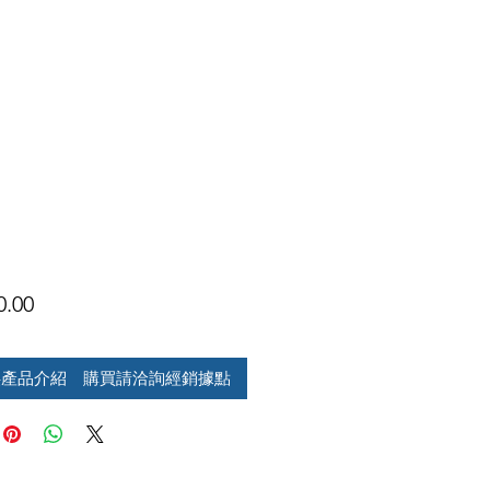
價
0.00
格
供產品介紹 購買請洽詢經銷據點