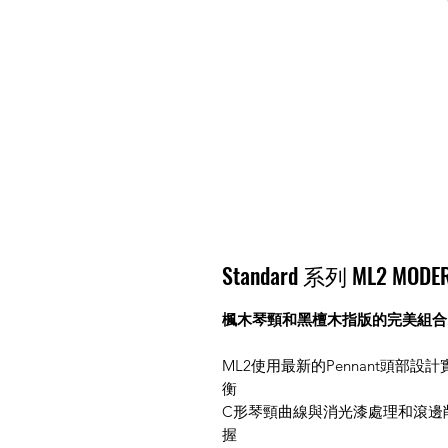
Standard 系列 ML2 MOD
楓木琴頸和黑檀木指版的完美組合
ML2使用最新的Pennant頭部
衡
C形琴頸曲線與消光漆處理和滾邊
握