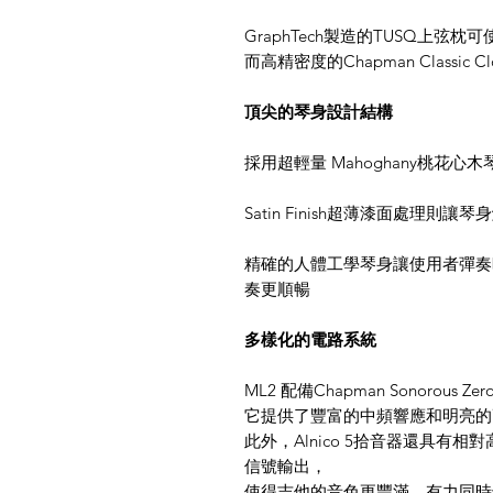
GraphTech製造的TUSQ上弦
而高精密度的Chapman Classic 
頂尖的琴身設計結構
採用超輕量 Mahoghany桃花心
Satin Finish超薄漆面處理則
精確的人體工學琴身讓使用者彈奏
奏更順暢
多樣化的電路系統
ML2 配備Chapman Sonorous Z
它提供了豐富的中頻響應和明亮的
此外，Alnico 5拾音器還具
信號輸出，
使得吉他的音色更豐滿、有力同時