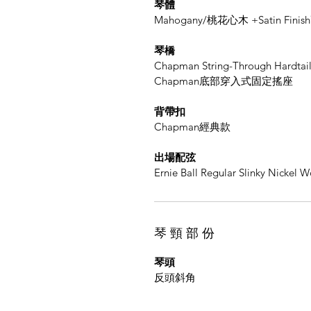
琴體
Mahogany/桃花心木 +Satin Fi
琴橋
Chapman String-Through Hardtai
Chapman底部穿入式固定搖座
背帶扣
Chapman經典款
出場配弦
Ernie Ball Regular Slinky Nickel 
琴 頸 部 份
琴頭
反頭斜角