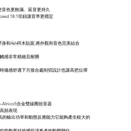
枕可使音色更飽滿、延音更持久
Closed 18:1弦鈕讓音準更穩定
木琴身和Ash梣木貼面,將外觀和音色完美結合
讓琴身觸感非常精緻且耐髒
時備感舒適下方接合處削切設計也讓高把位彈
ero-Alnico5合金雙線圈拾音器
高頻表現
有相對高的輸出功率和動態反應能力它能夠產生較大的
也能夠更好地捕捉演奏者的動態變化