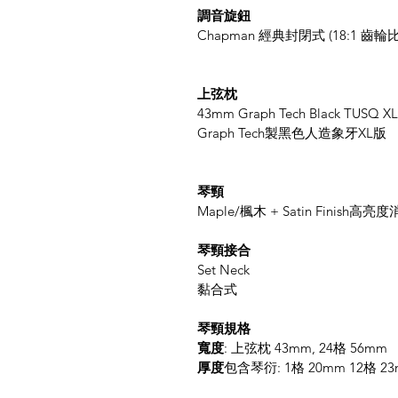
調音旋鈕
Chapman 經典封閉式 (18:1 齒輪比
上弦枕
43mm Graph Tech Black TUSQ XL
Graph Tech製黑色人造象牙XL版
琴頸
Maple/楓木 + Satin Finish高亮
琴頸接合
Set Neck
黏合式
琴頸規格
寬度
: 上弦枕 43mm, 24格 56mm
厚度
包含琴衍: 1格 20mm 12格 2