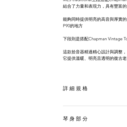
結合了力量和表現力，具有豐富的
能夠同時提供明亮的高音與厚實的
P90的地方
下段則是搭配Chapman Vintage Ton
這款拾音器精過精心設計與調整，
它提供溫暖、明亮且透明的復古老
詳 細 規 格
琴 身 部 分