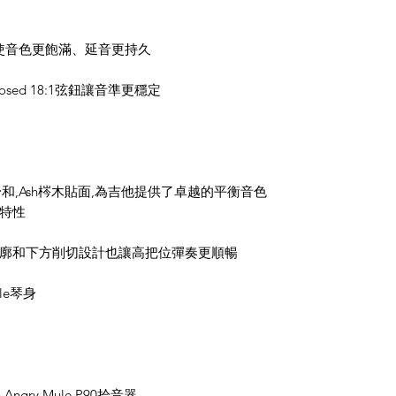
枕可使音色更飽滿、延音更持久
Closed 18:1弦鈕讓音準更穩定
琴身和,Ash梣木貼面,為吉他提供了卓越的平衡音色
特性
廓和下方削切設計也讓高把位彈奏更順暢
le琴身
 Angry Mule P90拾音器