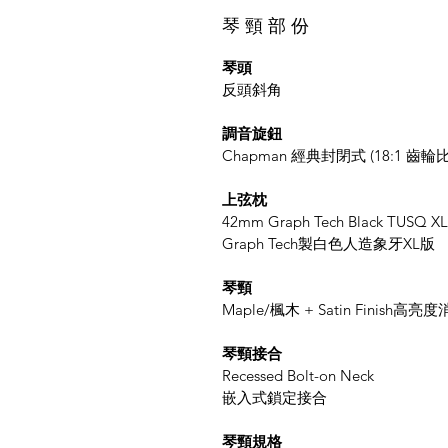
琴 頸 部 份
琴頭
反頭斜角
調音旋鈕
Chapman 經典封閉式 (18:1 齒輪比
上弦枕
42mm Graph Tech Black TUSQ XL
Graph Tech製白色人造象牙XL版
琴頸
Maple/楓木 + Satin Finish高亮
琴頸接合
Recessed Bolt-on Neck
嵌入式鎖定接合
琴頸規格