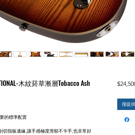
DITIONAL-木紋菸草漸層Tobacco Ash
$24,50
僅提
要的標準配置
削切指板邊緣,讓手感極度滑順不卡手,也非常好