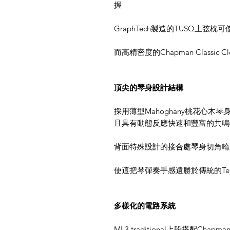
握
GraphTech製造的TUSQ上弦
而高精密度的Chapman Classic 
頂尖的琴身設計結構
採用薄型Mahoghany桃花心木
且具有動態反應快速和豐富的共鳴
背面特殊設計的接合處琴身切角輪
使這把琴彈奏手感遠勝於傳統的Te
多樣化的電路系統
ML3 traditional上段搭配Chapman