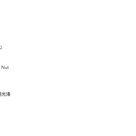
)
 Nut
度消光漆