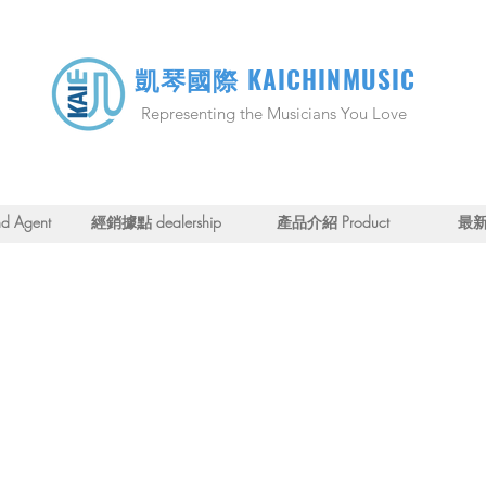
KAICHINMUSIC
凱琴國際
Representing the Musicians You Love
 Agent
經銷據點 dealership
產品介紹 Product
最新