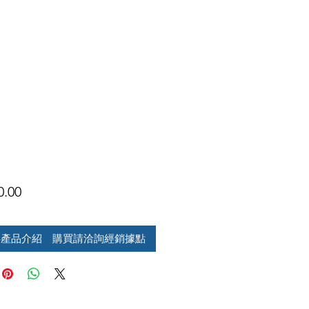
價
0.00
格
供產品介紹 購買請洽詢經銷據點