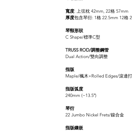
寬度
: 上弦枕 42mm, 22格 57mm
厚度
包含琴衍: 1格 22.5mm 12格 2
琴頸形狀
C Shape/標準C型
TRUSS ROD/調整鋼管
Dual Action/雙向調整
指版
Maple/楓木+Rolled Edges/滾
指版弧度
240mm (~13.5″)
琴衍
22 Jumbo Nickel Frets/鎳合金
指版鑲嵌